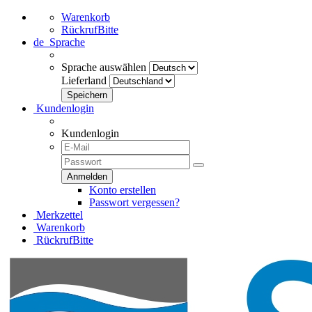
Warenkorb
RückrufBitte
de
Sprache
Sprache auswählen
Lieferland
Kundenlogin
Kundenlogin
Konto erstellen
Passwort vergessen?
Merkzettel
Warenkorb
RückrufBitte