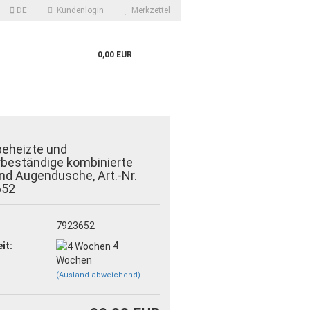
DE
Kundenlogin
Merkzettel
0,00 EUR
beheizte und
rbeständige kombinierte
nd Augendusche, Art.-Nr.
652
?
7923652
it:
4
Wochen
(Ausland abweichend)