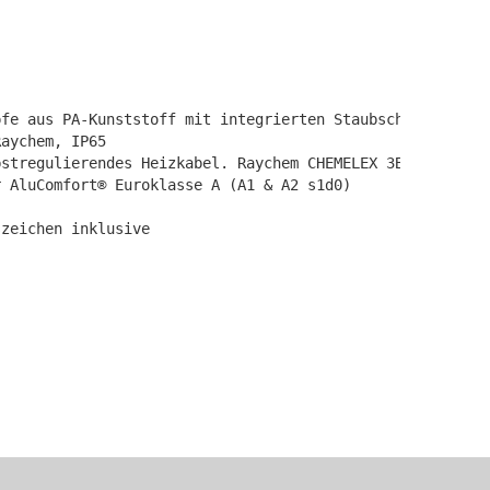
fe aus PA-Kunststoff mit integrierten Staubschutzkappen

aychem, IP65

stregulierendes Heizkabel. Raychem CHEMELEX 3BTV2-CT

 AluComfort® Euroklasse A (A1 & A2 s1d0)

szeichen inklusive