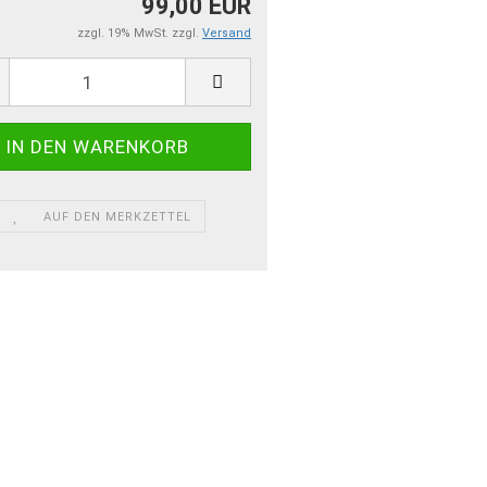
99,00 EUR
zzgl. 19% MwSt. zzgl.
Versand
AUF DEN MERKZETTEL
ereich. Eine fertig montierte, einbaufertige, thermostat