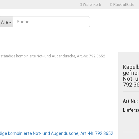
Warenkorb
RückrufBitte
Sprache auswählen
Alle
Lieferland
eständige kombinierte Not- und Augendusche, Art.-Nr. 792 3652
Kabel
gefrie
Not- u
792 3
Konto erstellen
Passwort vergessen
Art.Nr.:
Lieferze