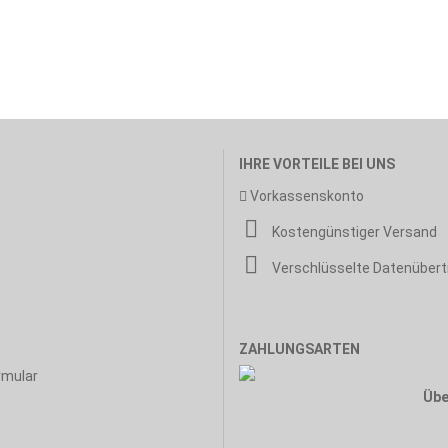
IHRE VORTEILE BEI UNS
Vorkassenskonto
Kostengünstiger Versand
Verschlüsselte Datenüber
ZAHLUNGSARTEN
rmular
Übe