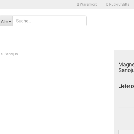
Warenkorb
RückrufBitte
Sprache auswählen
Alle
Lieferland
nal Sanojus
Magnet
Sanoj
Lieferze
Konto erstellen
Passwort vergessen